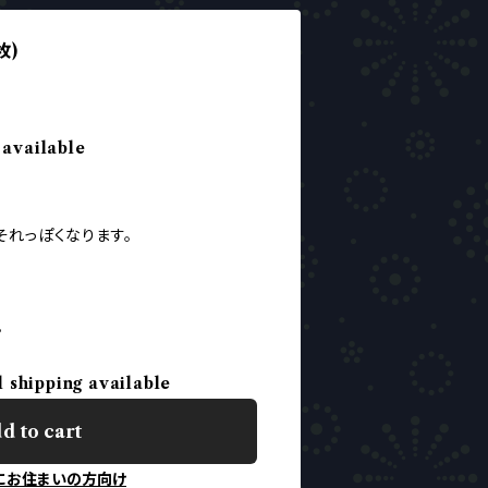
枚)
 available
それっぽくなります。
。
l shipping available
d to cart
にお住まいの方向け